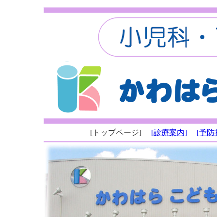
[トップページ]
[診療案内]
[予防