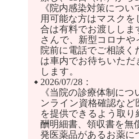
《院内感染対策につい
用可能な方はマスクを
合は有料でお渡ししま
さんで、新型コロナや
院前に電話でご相談く
は車内でお待ちいただ
します。
2026/07/28：
◆
《当院の診療体制につ
ンライン資格確認など
を提供できるよう取り
酬明細書、領収書を無
発医薬品があるお薬に